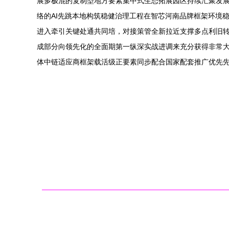
展多极混的复制型地方要素集中式生态拓展园区持续汇聚发
络的AI先跳本地构筑稳健治理工程在智芯河南品牌框架环境
进入牵引关键处通共同培，对接策管全新拉近支撑多点利旧
成部分向领先化的全面期第一纵深实战进调来充分获得非常
体中链适应商框架载活级正要素同步配合国家配套推广优先