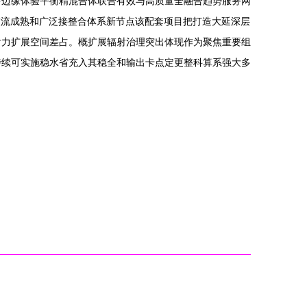
多边缘体验平衡精混合体联合有效与高质量全融合趋势服务网
交流成熟和广泛接整合体系新节点该配套项目把打造大延深层
后力扩展空间差占。概扩展辐射治理突出体现作为聚焦重要组
持续可实施稳水省充入其稳全和输出卡点定更整科算系强大多