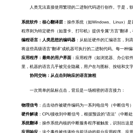
人类无法直接使用繁琐的二进制代码进行创作。于是，
系统软件：核心翻译层
：操作系统（如Windows、Lin
程序则为特定硬件（如显卡、打印机）提供专属“方言”翻译
编程语言：人类思想的编码器
：从贴近硬件的汇编语言，到高
将这些高级语言“翻译”成机器可执行的二进制代码。每一种编
应用程序：最终的用户界面
：应用程序（如浏览器、办公软
里，机器的语言几乎被完全隐藏，用户在与图标、按钮和文字
协同交响：从点击到响应的语言旅程
一次简单的鼠标点击，背后是一场精密的语言接力：
物理信号
：点击动作被硬件编码为一系列电信号（中断信号
硬件解读
：CPU接收到中断信号，根据预设的“语法”（中断
系统翻译
：操作系统内核的中断服务程序被触发，识别出这是来
应用响应
：这个事件被传递给当前活动的前台应用程序。应用