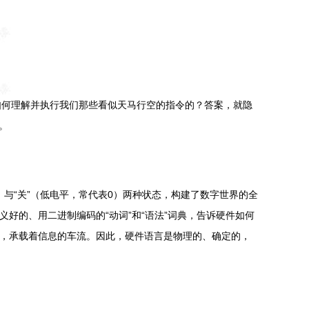
如何理解并执行我们那些看似天马行空的指令的？答案，就隐
。
与“关”（低电平，常代表0）两种状态，构建了数字世界的全
义好的、用二进制编码的“动词”和“语法”词典，告诉硬件如何
道，承载着信息的车流。因此，硬件语言是物理的、确定的，