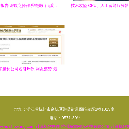
报告 深度之操作系统关山飞渡，
技术攻坚 CPU、人工智能服务
大道笃行
协同并进，通信技术开新
字超长公司名引热议 网友盛赞“最
大气最直白的公司名”
地址：浙江省杭州市余杭区崇贤街道四维金座1幢1319室
电话：0571-39**
w.huishewang.com
计算机软硬件
杭州海擎网络科技有限公司
计算机软