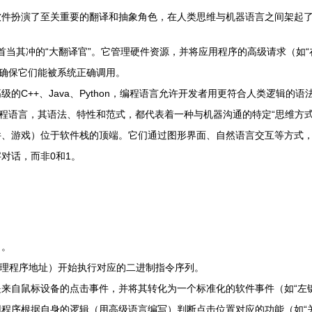
软件扮演了至关重要的翻译和抽象角色，在人类思维与机器语言之间架起
ux）是首当其冲的“大翻译官”。它管理硬件资源，并将应用程序的高级请求（
，确保它们能被系统正确调用。
级的C++、Java、Python，编程语言允许开发者用更符合人类逻辑
程语言，其语法、特性和范式，都代表着一种与机器沟通的特定“思维方式
件、游戏）位于软件栈的顶端。它们通过图形界面、自然语言交互等方式
对话，而非0和1。
）。
处理程序地址）开始执行对应的二进制指令序列。
自鼠标设备的点击事件，并将其转化为一个标准化的软件事件（如“左键单击
程序根据自身的逻辑（用高级语言编写）判断点击位置对应的功能（如“关