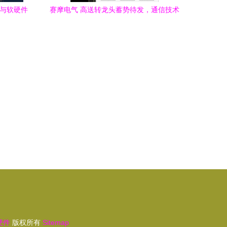
器与软硬件
赛摩电气 高送转龙头蓄势待发，通信技术
局
开发构筑新增长极
硬件
版权所有
Sitemap