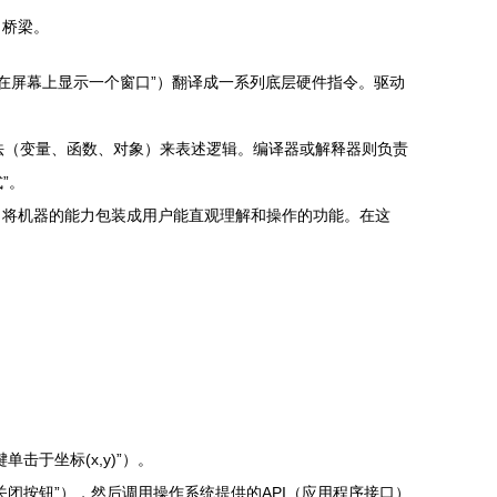
了桥梁。
如“在屏幕上显示一个窗口”）翻译成一系列底层硬件指令。驱动
的语法（变量、函数、对象）来表述逻辑。编译器或解释器则负责
”。
，将机器的能力包装成用户能直观理解和操作的功能。在这
于坐标(x,y)”）。
闭按钮”），然后调用操作系统提供的API（应用程序接口）