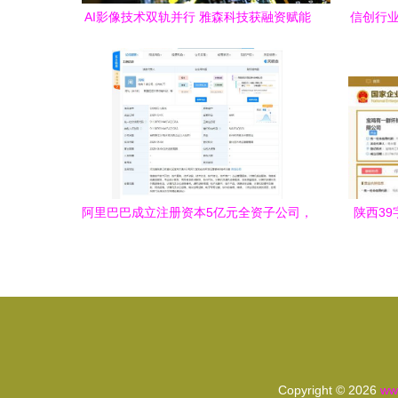
AI影像技术双轨并行 雅森科技获融资赋能
信创行业
医疗，英伟达借力人工智能剑指无人驾驶
阿里巴巴成立注册资本5亿元全资子公司，
陕西39
聚焦计算机软硬件领域
Copyright © 2026
ww