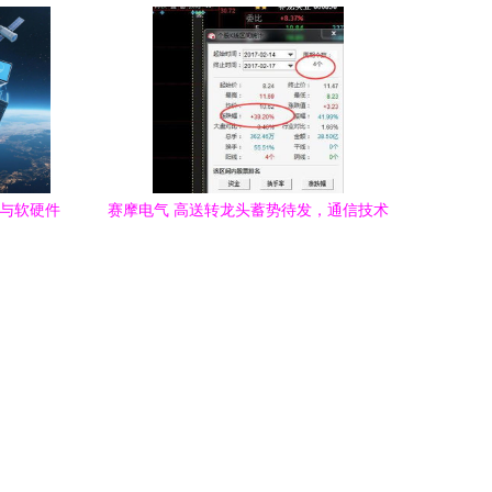
案
到
器与软硬件
赛摩电气 高送转龙头蓄势待发，通信技术
局
开发构筑新增长极