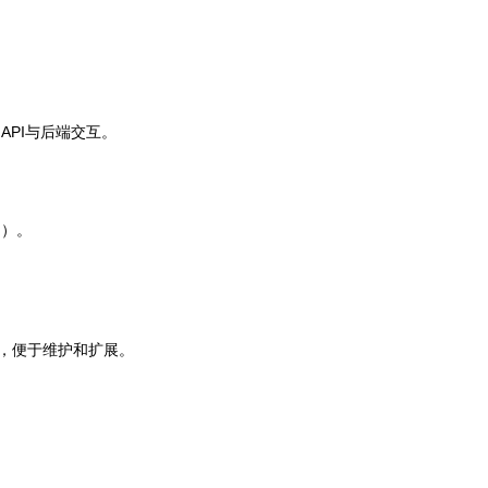
l API与后端交互。
制）。
清晰，便于维护和扩展。