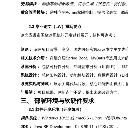
交易模块：
购物车的增删改查、订单生成（状态机：待付款、
后台管理模块：
需独立的Admin权限控制，提供仪表盘、商
2.3 毕业论文（LW）撰写要点
论文应紧密围绕该系统的开发过程展开，结构可参考：
绪论：
阐述项目背景、意义、国内外研究现状及本文主要内
相关技术介绍：
详细介绍Spring Boot、MyBatis等选用技
系统分析：
包括可行性分析、功能需求分析（用例图）、非
系统设计：
总体架构设计、功能模块设计、数据库设计（ER
系统实现与测试：
展示关键代码片段、核心功能界面截图，
与展望：
项目成果、创新点与不足，提出未来改进方向。
三、 部署环境与软硬件要求
3.1 软件开发环境（开发阶段）
操作系统：
Windows 10/11 或 macOS / Linux（推荐Ubun
JDK：
Java SE Development Kit 8 或 11（LTS版本）。