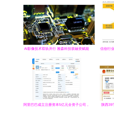
技术创新
械设
AI影像技术双轨并行 雅森科技获融资赋能
信创行业
医疗，英伟达借力人工智能剑指无人驾驶
阿里巴巴成立注册资本5亿元全资子公司，
陕西39
聚焦计算机软硬件领域